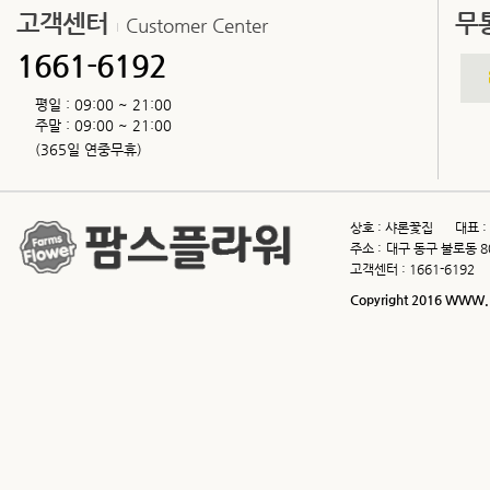
고객센터
무
Customer Center
7. 이용자 및 법정대리인의 권리
⑥ 이 약관에서 정하지 아니한 사항과 이
「전자상거래 등에서의 소비자 보호지침」 
1661-6192
8. 개인정보 자동수집 장치(쿠키-co
부에 관한 사항
제4조(서비스의 제공 및 변경)
평일 : 09:00 ~ 21:00
9. 개인정보보호를 위한 기술적/
주말 : 09:00 ~ 21:00
① “몰”은 다음과 같은 업무를 수행합니다
(365일 연중무휴)
10. 개인정보관리책임자
1. 재화 또는 용역에 대한 정보 제공 및
11. 개인정보에 관한 민원서비스
2. 구매계약이 체결된 재화 또는 용역의 
상호 :
샤론꽃집
대표 :
12. 고지의 의무
3. 기타 “몰”이 정하는 업무
주소 :
대구 동구 불로동 8
1. 수집하는 개인정보의 항목 및
고객센터 :
1661-6192
② “몰”은 재화 또는 용역의 품절 또는 
변경된 재화 또는 용역의 내용 및 제공일
Copyright 2016 WWW.F
회사는 회원가입, 비회원 구매, 
아래와 같은 개인정보를 수집하고
③ “몰”이 제공하기로 이용자와 계약을 
한 주소로 즉시 통지합니다.
- 필수항목 : 이름, ID, 비밀번호,
Address, 결제기록
④ 전항의 경우 “몰”은 이로 인하여 이용
- 선택항목 : 개인맞춤 서비스를
제5조(서비스의 중단)
하는 정보
① “몰”은 컴퓨터 등 정보통신설비의 보
2. 개인정보의 수집 및 이용목적