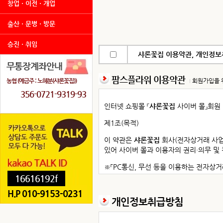
창업ㆍ이전ㆍ개업
출산ㆍ문병ㆍ방문
승진ㆍ취임
샤론꽃집 이용약관, 개인정보취
팜스플라워 이용약관
농협 (예금주 : 노혜분(샤론꽃집))
회원가입을 
356-0721-9319-93
인터넷 쇼핑몰 『
샤론꽃집
사이버 몰』회원
제1조(목적)
이 약관은
샤론꽃집
회사(전자상거래 사
있어 사이버 몰과 이용자의 권리·의무 및
※「PC통신, 무선 등을 이용하는 전자상거
16616192f
제2조(정의)
H.P 010-9153-0231
개인정보취급방침
① “몰”이란
샤론꽃집
회사가 재화 또는 용
정한 가상의 영업장을 말하며, 아울러 