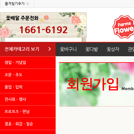
즐겨찾기추가
꽃배달 주문전화
1661-6192
전체카테고리 보기
꽃바구니
꽃다발
꽃상자
관
생일ㆍ기념일
조문ㆍ추도
졸업ㆍ입학
전시회ㆍ행사
프로프즈ㆍ만남
결혼ㆍ회갑ㆍ칠순