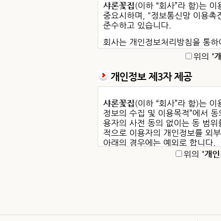
② “이용자”란 “몰”에 접속하여 이 약관
샤론꽃집
(이하 “회사”라 함)는
중요시하며, "정보통신망 이용촉진
③ ‘회원’이라 함은 “몰”에 회원등록을 
준수하고 있습니다.
④ ‘비회원’이라 함은 회원에 가입하지 않
회사는 개인정보처리방침을 통하
인정보가 어떠한 용도와 방식으로
제3조 (약관 등의 명시와 설명 및 개정)
위의
'
호를 위해 어떠한 조치가 취해지
① “몰”은 이 약관의 내용과 상호 및 대
개인정보 제3자 제공
회사는 개인정보처리방침을 개정
등록번호, 통신판매업 신고번호, 개인정
(또는 개별공지)을 통하여 공지할
이용자가 연결화면을 통하여 볼 수 있도록
샤론꽃집
(이하 “회사”라 함)는 
샤론꽃집
의 개인정보 취급방침은 
② “몰은 이용자가 약관에 동의하기에 앞
정보의 수집 및 이용목적”에서 동
니다.
화면 또는 팝업화면 등을 제공하여 이용자
용자의 사전 동의 없이는 동 범
1. 수집하는 개인정보의 항목 및
적으로 이용자의 개인정보를 외부
③ “몰”은 「전자상거래 등에서의 소비자보
아래의 경우에는 예외로 합니다.
촉진 및 정보보호 등에 관한 법률」, 「방
2. 개인정보의 수집 및 이용목적
위의
'개인
- 이용자들이 사전에 공개에 동의
④ “몰”이 약관을 개정할 경우에는 적용
3. 개인정보의 보유 및 이용기간
이용자에게 불리하게 약관내용을 변경하는 
- 법령의 규정에 의거하거나, 수
교하여 이용자가 알기 쉽도록 표시합니다
4. 개인정보의 파기 절차 및 방법
와 방법에 따라 수사기관의 요구가
⑤ “몰”이 약관을 개정할 경우에는 그 
5. 개인정보의 제공
적용됩니다. 다만 이미 계약을 체결한 이
6. 개인정보의 취급위탁
은 경우에는 개정약관 조항이 적용됩니다