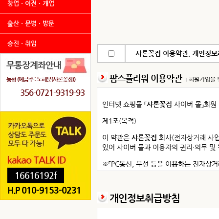
창업ㆍ이전ㆍ개업
출산ㆍ문병ㆍ방문
승진ㆍ취임
샤론꽃집 이용약관, 개인정보취
팜스플라워 이용약관
농협 (예금주 : 노혜분(샤론꽃집))
회원가입을 
356-0721-9319-93
인터넷 쇼핑몰 『
샤론꽃집
사이버 몰』회원
제1조(목적)
이 약관은
샤론꽃집
회사(전자상거래 사
있어 사이버 몰과 이용자의 권리·의무 및
※「PC통신, 무선 등을 이용하는 전자상거
16616192f
제2조(정의)
H.P 010-9153-0231
개인정보취급방침
① “몰”이란
샤론꽃집
회사가 재화 또는 용
정한 가상의 영업장을 말하며, 아울러 