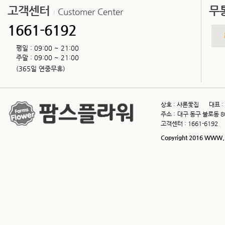
고객센터
무
Customer Center
7. 이용자 및 법정대리인의 권리
⑥ 이 약관에서 정하지 아니한 사항과 이
「전자상거래 등에서의 소비자 보호지침」 
1661-6192
8. 개인정보 자동수집 장치(쿠키-co
부에 관한 사항
제4조(서비스의 제공 및 변경)
평일 : 09:00 ~ 21:00
9. 개인정보보호를 위한 기술적/
주말 : 09:00 ~ 21:00
① “몰”은 다음과 같은 업무를 수행합니다
(365일 연중무휴)
10. 개인정보관리책임자
1. 재화 또는 용역에 대한 정보 제공 및
11. 개인정보에 관한 민원서비스
2. 구매계약이 체결된 재화 또는 용역의 
상호 :
샤론꽃집
대표 :
12. 고지의 의무
3. 기타 “몰”이 정하는 업무
주소 :
대구 동구 불로동 8
1. 수집하는 개인정보의 항목 및
고객센터 :
1661-6192
② “몰”은 재화 또는 용역의 품절 또는 
변경된 재화 또는 용역의 내용 및 제공일
Copyright 2016 WWW.F
회사는 회원가입, 비회원 구매, 
아래와 같은 개인정보를 수집하고
③ “몰”이 제공하기로 이용자와 계약을 
한 주소로 즉시 통지합니다.
- 필수항목 : 이름, ID, 비밀번호,
Address, 결제기록
④ 전항의 경우 “몰”은 이로 인하여 이용
- 선택항목 : 개인맞춤 서비스를
제5조(서비스의 중단)
하는 정보
① “몰”은 컴퓨터 등 정보통신설비의 보
2. 개인정보의 수집 및 이용목적