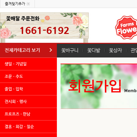
즐겨찾기추가
꽃배달 주문전화
1661-6192
전체카테고리 보기
꽃바구니
꽃다발
꽃상자
관
생일ㆍ기념일
조문ㆍ추도
졸업ㆍ입학
전시회ㆍ행사
프로프즈ㆍ만남
결혼ㆍ회갑ㆍ칠순