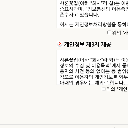
② “이용자”란 “몰”에 접속하여 이 약관
샤론꽃집
(이하 “회사”라 함)는
중요시하며, "정보통신망 이용촉진
③ ‘회원’이라 함은 “몰”에 회원등록을 
준수하고 있습니다.
④ ‘비회원’이라 함은 회원에 가입하지 않
회사는 개인정보처리방침을 통하
인정보가 어떠한 용도와 방식으로
제3조 (약관 등의 명시와 설명 및 개정)
위의
'
호를 위해 어떠한 조치가 취해지
① “몰”은 이 약관의 내용과 상호 및 대
개인정보 제3자 제공
회사는 개인정보처리방침을 개정
등록번호, 통신판매업 신고번호, 개인정
(또는 개별공지)을 통하여 공지할
이용자가 연결화면을 통하여 볼 수 있도록
샤론꽃집
(이하 “회사”라 함)는 
샤론꽃집
의 개인정보 취급방침은 
② “몰은 이용자가 약관에 동의하기에 앞
정보의 수집 및 이용목적”에서 동
니다.
화면 또는 팝업화면 등을 제공하여 이용자
용자의 사전 동의 없이는 동 범
1. 수집하는 개인정보의 항목 및
적으로 이용자의 개인정보를 외부
③ “몰”은 「전자상거래 등에서의 소비자보
아래의 경우에는 예외로 합니다.
촉진 및 정보보호 등에 관한 법률」, 「방
2. 개인정보의 수집 및 이용목적
위의
'개인
- 이용자들이 사전에 공개에 동의
④ “몰”이 약관을 개정할 경우에는 적용
3. 개인정보의 보유 및 이용기간
이용자에게 불리하게 약관내용을 변경하는 
- 법령의 규정에 의거하거나, 수
교하여 이용자가 알기 쉽도록 표시합니다
4. 개인정보의 파기 절차 및 방법
와 방법에 따라 수사기관의 요구가
⑤ “몰”이 약관을 개정할 경우에는 그 
5. 개인정보의 제공
적용됩니다. 다만 이미 계약을 체결한 이
6. 개인정보의 취급위탁
은 경우에는 개정약관 조항이 적용됩니다