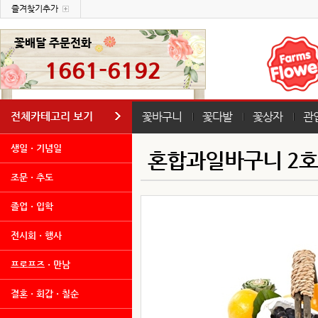
즐겨찾기추가
꽃배달 주문전화
1661-6192
전체카테고리 보기
꽃바구니
꽃다발
꽃상자
관
생일ㆍ기념일
혼합과일바구니 2호
조문ㆍ추도
졸업ㆍ입학
전시회ㆍ행사
프로프즈ㆍ만남
결혼ㆍ회갑ㆍ칠순