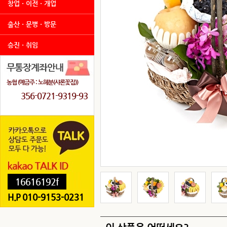
창업ㆍ이전ㆍ개업
출산ㆍ문병ㆍ방문
승진ㆍ취임
농협 (예금주 : 노혜분(샤론꽃집))
356-0721-9319-93
16616192f
H.P 010-9153-0231