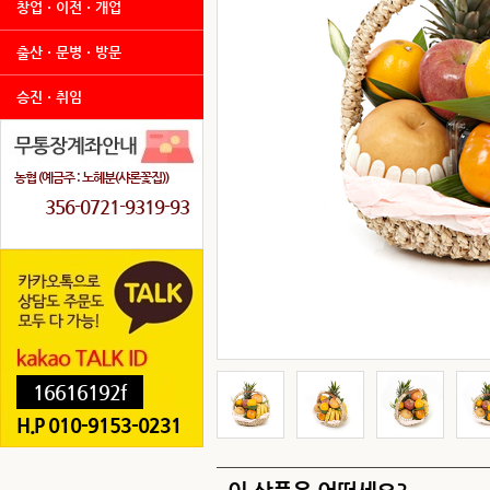
창업ㆍ이전ㆍ개업
출산ㆍ문병ㆍ방문
승진ㆍ취임
농협 (예금주 : 노혜분(샤론꽃집))
356-0721-9319-93
16616192f
H.P 010-9153-0231