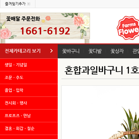
즐겨찾기추가
꽃배달 주문전화
1661-6192
전체카테고리 보기
꽃바구니
꽃다발
꽃상자
관
생일ㆍ기념일
혼합과일바구니 1호
조문ㆍ추도
졸업ㆍ입학
전시회ㆍ행사
프로프즈ㆍ만남
결혼ㆍ회갑ㆍ칠순